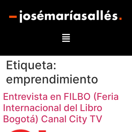
Etiqueta:
emprendimiento
Entrevista en FILBO (Feria
Internacional del Libro
Bogotá) Canal City TV