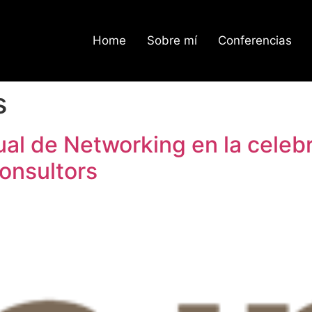
Home
Sobre mí
Conferencias
s
al de Networking en la celebr
onsultors