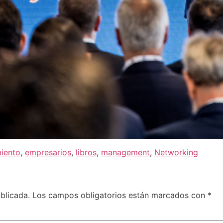
iento
,
empresarios
,
libros
,
management
,
Networking
blicada.
Los campos obligatorios están marcados con
*